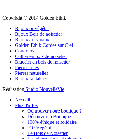
Copyright © 2014 Golden Ethik
Bijoux or végétal
Bijoux Bois de noisetier
Bijoux artisanaux
Golden Ethik Cordes sur Ciel
Coudriers
Collier en bois de noisetier
Bracelet en bois de noisetier
Pierres fines
Pierres naturelles
Bijoux fantaisies
Réalisation
Studio NouvelleVie
Accueil
Plus d'infos
Où trouver notre boutique ?
Découvrir la Boutique
100% éthique et solidaire
l'Or Végétal
Le Bois de Noisetier
Les pierres fines et minéraux