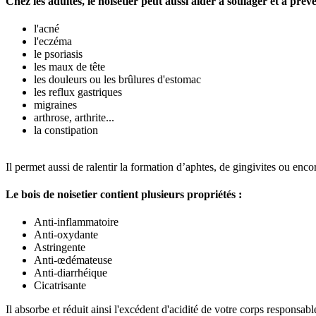
Chez les adultes, le noisetier peut aussi aider à soulager et à prév
l'acné
l'eczéma
le psoriasis
les maux de tête
les douleurs ou les brûlures d'estomac
les reflux gastriques
migraines
arthrose, arthrite...
la constipation
Il permet aussi de ralentir la formation d’aphtes, de gingivites ou encore
Le bois de noisetier contient plusieurs propriétés :
Anti-inflammatoire
Anti-oxydante
Astringente
Anti-œdémateuse
Anti-diarrhéique
Cicatrisante
Il absorbe et réduit ainsi l'excédent d'acidité de votre corps responsab