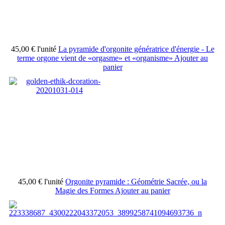
45,00 €
l'unité
La pyramide d'orgonite génératrice d'énergie - Le
terme orgone vient de «orgasme» et «organisme»
Ajouter au
panier
45,00 €
l'unité
Orgonite pyramide : Géométrie Sacrée, ou la
Magie des Formes
Ajouter au panier