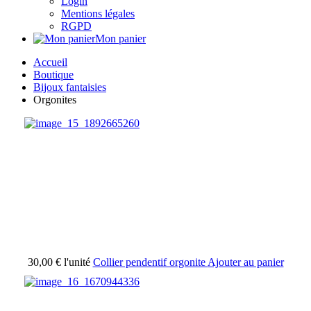
Login
Mentions légales
RGPD
Mon panier
Accueil
Boutique
Bijoux fantaisies
Orgonites
30,00 €
l'unité
Collier pendentif orgonite
Ajouter au panier