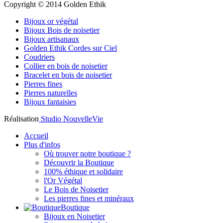
Copyright © 2014 Golden Ethik
Bijoux or végétal
Bijoux Bois de noisetier
Bijoux artisanaux
Golden Ethik Cordes sur Ciel
Coudriers
Collier en bois de noisetier
Bracelet en bois de noisetier
Pierres fines
Pierres naturelles
Bijoux fantaisies
Réalisation
Studio NouvelleVie
Accueil
Plus d'infos
Où trouver notre boutique ?
Découvrir la Boutique
100% éthique et solidaire
l'Or Végétal
Le Bois de Noisetier
Les pierres fines et minéraux
Boutique
Bijoux en Noisetier